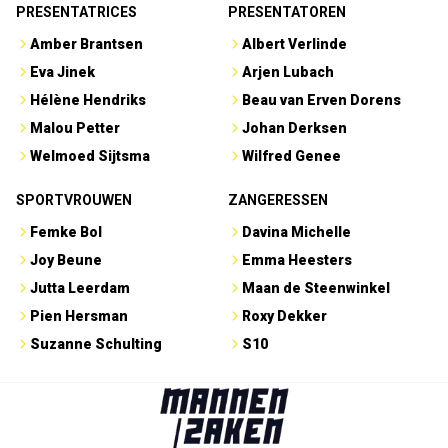
PRESENTATRICES
PRESENTATOREN
Amber Brantsen
Albert Verlinde
Eva Jinek
Arjen Lubach
Hélène Hendriks
Beau van Erven Dorens
Malou Petter
Johan Derksen
Welmoed Sijtsma
Wilfred Genee
SPORTVROUWEN
ZANGERESSEN
Femke Bol
Davina Michelle
Joy Beune
Emma Heesters
Jutta Leerdam
Maan de Steenwinkel
Pien Hersman
Roxy Dekker
Suzanne Schulting
S10