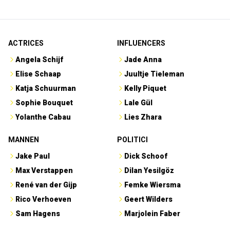
ACTRICES
INFLUENCERS
Angela Schijf
Jade Anna
Elise Schaap
Juultje Tieleman
Katja Schuurman
Kelly Piquet
Sophie Bouquet
Lale Gül
Yolanthe Cabau
Lies Zhara
MANNEN
POLITICI
Jake Paul
Dick Schoof
Max Verstappen
Dilan Yesilgöz
René van der Gijp
Femke Wiersma
Rico Verhoeven
Geert Wilders
Sam Hagens
Marjolein Faber