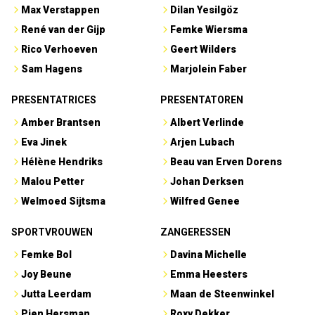
Max Verstappen
Dilan Yesilgöz
René van der Gijp
Femke Wiersma
Rico Verhoeven
Geert Wilders
Sam Hagens
Marjolein Faber
PRESENTATRICES
PRESENTATOREN
Amber Brantsen
Albert Verlinde
Eva Jinek
Arjen Lubach
Hélène Hendriks
Beau van Erven Dorens
Malou Petter
Johan Derksen
Welmoed Sijtsma
Wilfred Genee
SPORTVROUWEN
ZANGERESSEN
Femke Bol
Davina Michelle
Joy Beune
Emma Heesters
Jutta Leerdam
Maan de Steenwinkel
Pien Hersman
Roxy Dekker