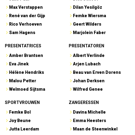
Max Verstappen
Dilan Yesilgöz
René van der Gijp
Femke Wiersma
Rico Verhoeven
Geert Wilders
Sam Hagens
Marjolein Faber
PRESENTATRICES
PRESENTATOREN
Amber Brantsen
Albert Verlinde
Eva Jinek
Arjen Lubach
Hélène Hendriks
Beau van Erven Dorens
Malou Petter
Johan Derksen
Welmoed Sijtsma
Wilfred Genee
SPORTVROUWEN
ZANGERESSEN
Femke Bol
Davina Michelle
Joy Beune
Emma Heesters
Jutta Leerdam
Maan de Steenwinkel