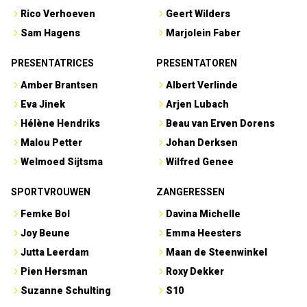
Rico Verhoeven
Geert Wilders
Sam Hagens
Marjolein Faber
PRESENTATRICES
PRESENTATOREN
Amber Brantsen
Albert Verlinde
Eva Jinek
Arjen Lubach
Hélène Hendriks
Beau van Erven Dorens
Malou Petter
Johan Derksen
Welmoed Sijtsma
Wilfred Genee
SPORTVROUWEN
ZANGERESSEN
Femke Bol
Davina Michelle
Joy Beune
Emma Heesters
Jutta Leerdam
Maan de Steenwinkel
Pien Hersman
Roxy Dekker
Suzanne Schulting
S10