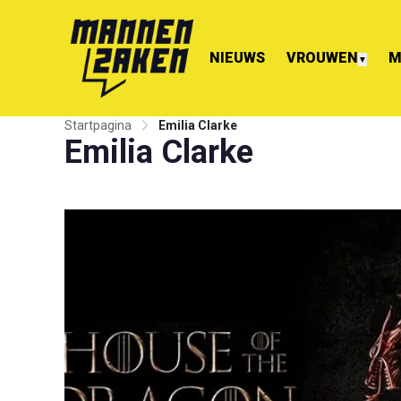
NIEUWS
VROUWEN
M
▼
Startpagina
Emilia Clarke
Emilia Clarke