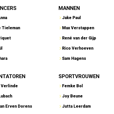
ENCERS
MANNEN
Anna
Jake Paul
e Tieleman
Max Verstappen
Piquet
René van der Gijp
ül
Rico Verhoeven
hara
Sam Hagens
NTATOREN
SPORTVROUWEN
 Verlinde
Femke Bol
Lubach
Joy Beune
an Erven Dorens
Jutta Leerdam