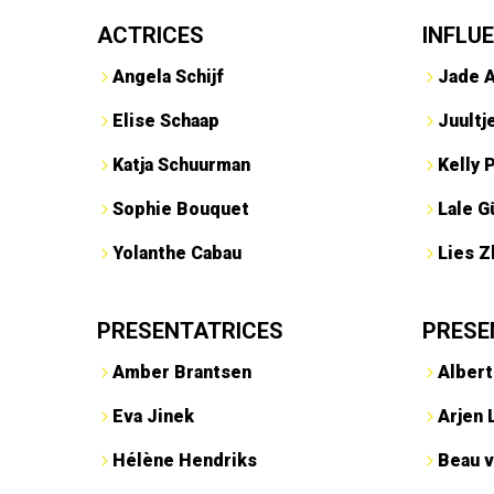
ACTRICES
INFLU
Angela Schijf
Jade 
Elise Schaap
Juultj
Katja Schuurman
Kelly 
Sophie Bouquet
Lale G
Yolanthe Cabau
Lies Z
PRESENTATRICES
PRESE
Amber Brantsen
Albert
Eva Jinek
Arjen 
Hélène Hendriks
Beau v