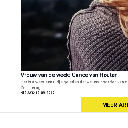
Vrouw van de week: Carice van Houten
Het is alweer een tijdje geleden dat we iets hoorden van
Ze is terug!
NIEUWS
•
13-09-2019
MEER AR