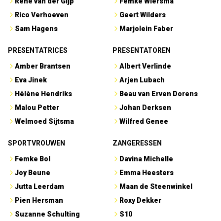
René van der Gijp
Femke Wiersma
Rico Verhoeven
Geert Wilders
Sam Hagens
Marjolein Faber
PRESENTATRICES
PRESENTATOREN
Amber Brantsen
Albert Verlinde
Eva Jinek
Arjen Lubach
Hélène Hendriks
Beau van Erven Dorens
Malou Petter
Johan Derksen
Welmoed Sijtsma
Wilfred Genee
SPORTVROUWEN
ZANGERESSEN
Femke Bol
Davina Michelle
Joy Beune
Emma Heesters
Jutta Leerdam
Maan de Steenwinkel
Pien Hersman
Roxy Dekker
Suzanne Schulting
S10