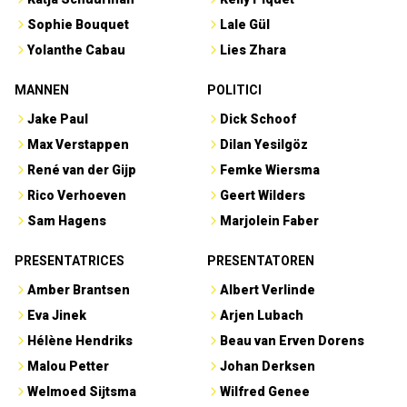
Sophie Bouquet
Lale Gül
Yolanthe Cabau
Lies Zhara
MANNEN
POLITICI
Jake Paul
Dick Schoof
Max Verstappen
Dilan Yesilgöz
René van der Gijp
Femke Wiersma
Rico Verhoeven
Geert Wilders
Sam Hagens
Marjolein Faber
PRESENTATRICES
PRESENTATOREN
Amber Brantsen
Albert Verlinde
Eva Jinek
Arjen Lubach
Hélène Hendriks
Beau van Erven Dorens
Malou Petter
Johan Derksen
Welmoed Sijtsma
Wilfred Genee