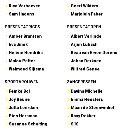
Rico Verhoeven
Geert Wilders
Sam Hagens
Marjolein Faber
PRESENTATRICES
PRESENTATOREN
Amber Brantsen
Albert Verlinde
Eva Jinek
Arjen Lubach
Hélène Hendriks
Beau van Erven Dorens
Malou Petter
Johan Derksen
Welmoed Sijtsma
Wilfred Genee
SPORTVROUWEN
ZANGERESSEN
Femke Bol
Davina Michelle
Joy Beune
Emma Heesters
Jutta Leerdam
Maan de Steenwinkel
Pien Hersman
Roxy Dekker
Suzanne Schulting
S10