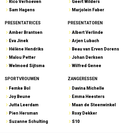
Rico Verhoeven
Geert Wilders
Sam Hagens
Marjolein Faber
PRESENTATRICES
PRESENTATOREN
Amber Brantsen
Albert Verlinde
Eva Jinek
Arjen Lubach
Hélène Hendriks
Beau van Erven Dorens
Malou Petter
Johan Derksen
Welmoed Sijtsma
Wilfred Genee
SPORTVROUWEN
ZANGERESSEN
Femke Bol
Davina Michelle
Joy Beune
Emma Heesters
Jutta Leerdam
Maan de Steenwinkel
Pien Hersman
Roxy Dekker
Suzanne Schulting
S10