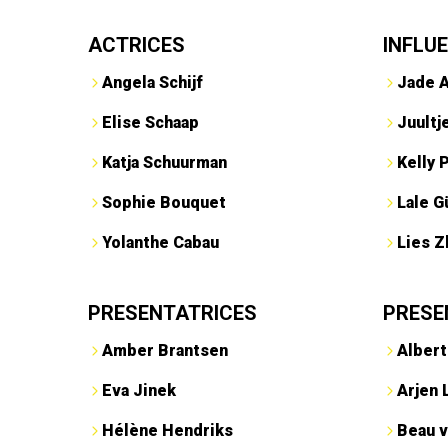
ACTRICES
INFLU
Angela Schijf
Jade 
Elise Schaap
Juultj
Katja Schuurman
Kelly 
Sophie Bouquet
Lale G
Yolanthe Cabau
Lies Z
PRESENTATRICES
PRESE
Amber Brantsen
Albert
Eva Jinek
Arjen 
Hélène Hendriks
Beau v