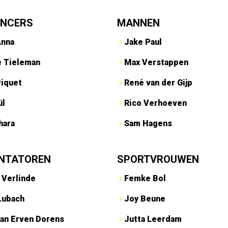
ENCERS
MANNEN
Anna
Jake Paul
e Tieleman
Max Verstappen
Piquet
René van der Gijp
ül
Rico Verhoeven
hara
Sam Hagens
NTATOREN
SPORTVROUWEN
 Verlinde
Femke Bol
Lubach
Joy Beune
an Erven Dorens
Jutta Leerdam