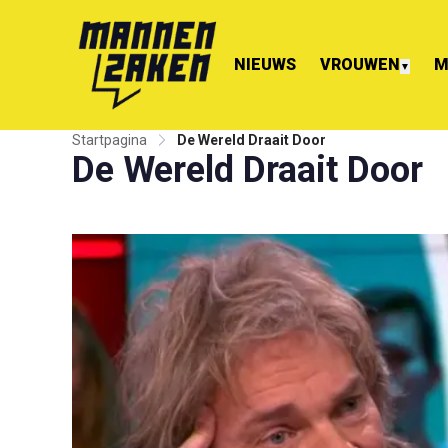
NIEUWS
VROUWEN
M
▼
Startpagina
De Wereld Draait Door
De Wereld Draait Door