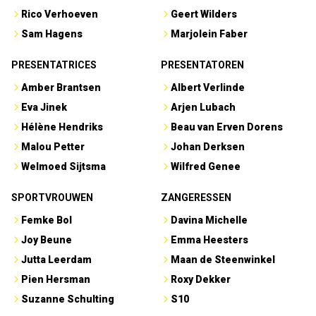
Rico Verhoeven
Geert Wilders
Sam Hagens
Marjolein Faber
PRESENTATRICES
PRESENTATOREN
Amber Brantsen
Albert Verlinde
Eva Jinek
Arjen Lubach
Hélène Hendriks
Beau van Erven Dorens
Malou Petter
Johan Derksen
Welmoed Sijtsma
Wilfred Genee
SPORTVROUWEN
ZANGERESSEN
Femke Bol
Davina Michelle
Joy Beune
Emma Heesters
Jutta Leerdam
Maan de Steenwinkel
Pien Hersman
Roxy Dekker
Suzanne Schulting
S10