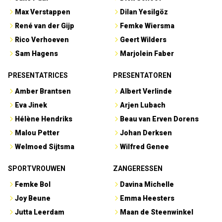
Max Verstappen
Dilan Yesilgöz
René van der Gijp
Femke Wiersma
Rico Verhoeven
Geert Wilders
Sam Hagens
Marjolein Faber
PRESENTATRICES
PRESENTATOREN
Amber Brantsen
Albert Verlinde
Eva Jinek
Arjen Lubach
Hélène Hendriks
Beau van Erven Dorens
Malou Petter
Johan Derksen
Welmoed Sijtsma
Wilfred Genee
SPORTVROUWEN
ZANGERESSEN
Femke Bol
Davina Michelle
Joy Beune
Emma Heesters
Jutta Leerdam
Maan de Steenwinkel