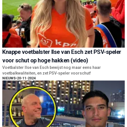
Knappe voetbalster Ilse van Esch zet PSV-speler
voor schut op hoge hakken (video)
Voetbalster Ilse van Esch bewijst nog maar eens haar
voetbalkwaliteiten, en zet PSV-speler voorschut!
NIEUWS
•
20-11-2024