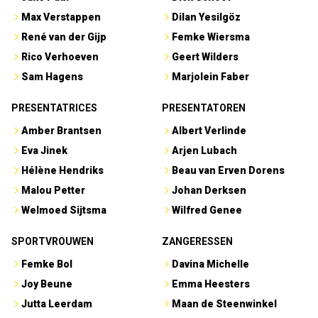
Max Verstappen
Dilan Yesilgöz
René van der Gijp
Femke Wiersma
Rico Verhoeven
Geert Wilders
Sam Hagens
Marjolein Faber
PRESENTATRICES
PRESENTATOREN
Amber Brantsen
Albert Verlinde
Eva Jinek
Arjen Lubach
Hélène Hendriks
Beau van Erven Dorens
Malou Petter
Johan Derksen
Welmoed Sijtsma
Wilfred Genee
SPORTVROUWEN
ZANGERESSEN
Femke Bol
Davina Michelle
Joy Beune
Emma Heesters
Jutta Leerdam
Maan de Steenwinkel