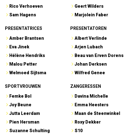
Rico Verhoeven
Geert Wilders
Sam Hagens
Marjolein Faber
PRESENTATRICES
PRESENTATOREN
Amber Brantsen
Albert Verlinde
Eva Jinek
Arjen Lubach
Hélène Hendriks
Beau van Erven Dorens
Malou Petter
Johan Derksen
Welmoed Sijtsma
Wilfred Genee
SPORTVROUWEN
ZANGERESSEN
Femke Bol
Davina Michelle
Joy Beune
Emma Heesters
Jutta Leerdam
Maan de Steenwinkel
Pien Hersman
Roxy Dekker
Suzanne Schulting
S10