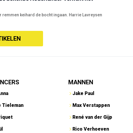
er remmen keihard de bocht ingaan. Harrie Lavreysen
TIKELEN
ENCERS
MANNEN
Anna
Jake Paul
e Tieleman
Max Verstappen
Piquet
René van der Gijp
ül
Rico Verhoeven