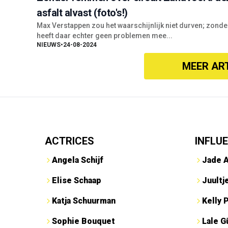
asfalt alvast (foto's!)
Max Verstappen zou het waarschijnlijk niet durven; zond
heeft daar echter geen problemen mee...
NIEUWS
•
24-08-2024
MEER AR
ACTRICES
INFLU
Angela Schijf
Jade 
Elise Schaap
Juultj
Katja Schuurman
Kelly 
Sophie Bouquet
Lale G