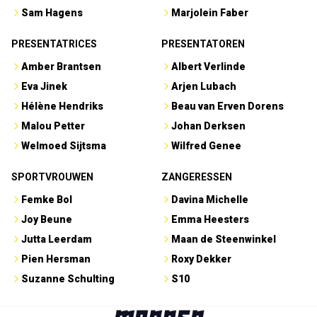
Sam Hagens
Marjolein Faber
PRESENTATRICES
PRESENTATOREN
Amber Brantsen
Albert Verlinde
Eva Jinek
Arjen Lubach
Hélène Hendriks
Beau van Erven Dorens
Malou Petter
Johan Derksen
Welmoed Sijtsma
Wilfred Genee
SPORTVROUWEN
ZANGERESSEN
Femke Bol
Davina Michelle
Joy Beune
Emma Heesters
Jutta Leerdam
Maan de Steenwinkel
Pien Hersman
Roxy Dekker
Suzanne Schulting
S10