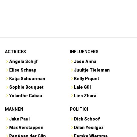
ACTRICES
INFLUENCERS
Angela Schijf
Jade Anna
Elise Schaap
Juultje Tieleman
Katja Schuurman
Kelly Piquet
Sophie Bouquet
Lale Gül
Yolanthe Cabau
Lies Zhara
MANNEN
POLITICI
Jake Paul
Dick Schoof
Max Verstappen
Dilan Yesilgöz
René van der Gijp
Femke Wiersma