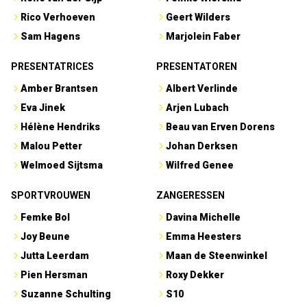
Rico Verhoeven
Geert Wilders
Sam Hagens
Marjolein Faber
PRESENTATRICES
PRESENTATOREN
Amber Brantsen
Albert Verlinde
Eva Jinek
Arjen Lubach
Hélène Hendriks
Beau van Erven Dorens
Malou Petter
Johan Derksen
Welmoed Sijtsma
Wilfred Genee
SPORTVROUWEN
ZANGERESSEN
Femke Bol
Davina Michelle
Joy Beune
Emma Heesters
Jutta Leerdam
Maan de Steenwinkel
Pien Hersman
Roxy Dekker
Suzanne Schulting
S10