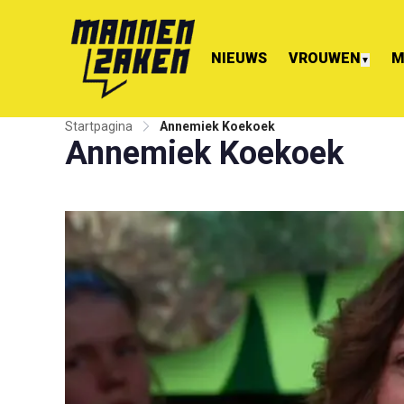
NIEUWS
VROUWEN
M
▼
Startpagina
Annemiek Koekoek
Annemiek Koekoek