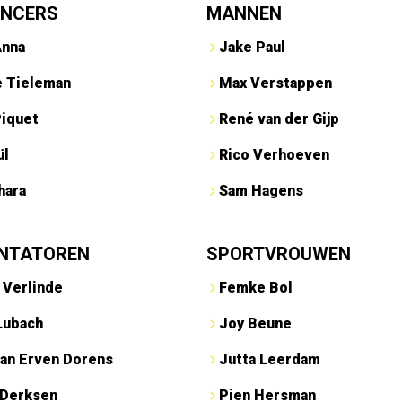
ENCERS
MANNEN
Anna
Jake Paul
e Tieleman
Max Verstappen
Piquet
René van der Gijp
ül
Rico Verhoeven
hara
Sam Hagens
NTATOREN
SPORTVROUWEN
 Verlinde
Femke Bol
Lubach
Joy Beune
an Erven Dorens
Jutta Leerdam
 Derksen
Pien Hersman