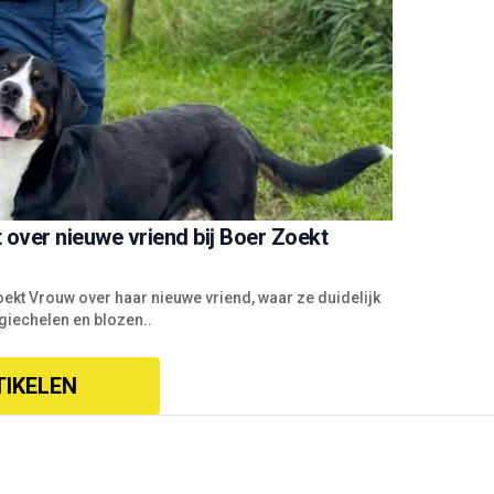
over nieuwe vriend bij Boer Zoekt
ekt Vrouw over haar nieuwe vriend, waar ze duidelijk
 giechelen en blozen..
TIKELEN