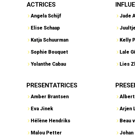
ACTRICES
INFLU
Angela Schijf
Jade 
Elise Schaap
Juultj
Katja Schuurman
Kelly 
Sophie Bouquet
Lale G
Yolanthe Cabau
Lies Z
PRESENTATRICES
PRESE
Amber Brantsen
Albert
Eva Jinek
Arjen 
Hélène Hendriks
Beau v
Malou Petter
Johan