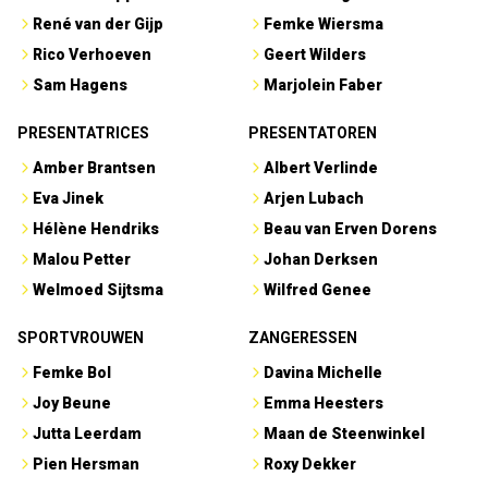
René van der Gijp
Femke Wiersma
Rico Verhoeven
Geert Wilders
Sam Hagens
Marjolein Faber
PRESENTATRICES
PRESENTATOREN
Amber Brantsen
Albert Verlinde
Eva Jinek
Arjen Lubach
Hélène Hendriks
Beau van Erven Dorens
Malou Petter
Johan Derksen
Welmoed Sijtsma
Wilfred Genee
SPORTVROUWEN
ZANGERESSEN
Femke Bol
Davina Michelle
Joy Beune
Emma Heesters
Jutta Leerdam
Maan de Steenwinkel
Pien Hersman
Roxy Dekker