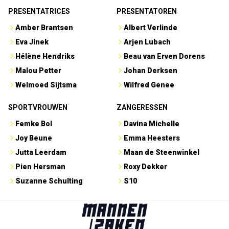
PRESENTATRICES
PRESENTATOREN
Amber Brantsen
Albert Verlinde
Eva Jinek
Arjen Lubach
Hélène Hendriks
Beau van Erven Dorens
Malou Petter
Johan Derksen
Welmoed Sijtsma
Wilfred Genee
SPORTVROUWEN
ZANGERESSEN
Femke Bol
Davina Michelle
Joy Beune
Emma Heesters
Jutta Leerdam
Maan de Steenwinkel
Pien Hersman
Roxy Dekker
Suzanne Schulting
S10