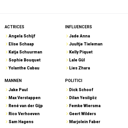
ACTRICES
INFLUENCERS
Angela Schijf
Jade Anna
Elise Schaap
Juultje Tieleman
Katja Schuurman
Kelly Piquet
Sophie Bouquet
Lale Gül
Yolanthe Cabau
Lies Zhara
MANNEN
POLITICI
Jake Paul
Dick Schoof
Max Verstappen
Dilan Yesilgöz
René van der Gijp
Femke Wiersma
Rico Verhoeven
Geert Wilders
Sam Hagens
Marjolein Faber