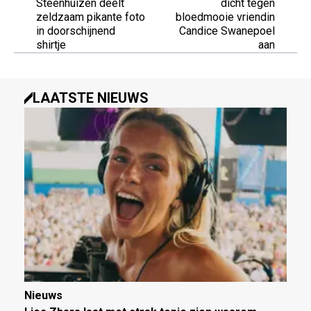
Steenhuizen deelt
dicht tegen
zeldzaam pikante foto
bloedmooie vriendin
in doorschijnend
Candice Swanepoel
shirtje
aan
LAATSTE NIEUWS
Nieuws