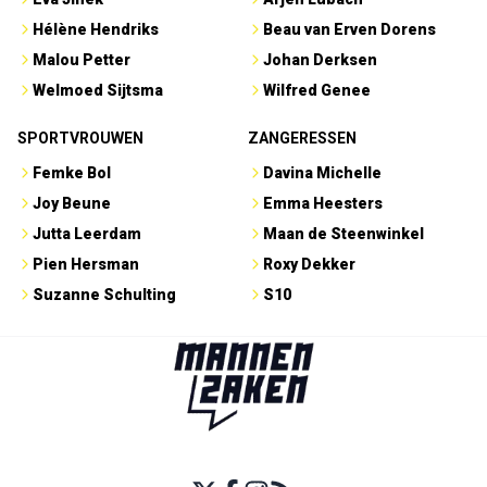
Hélène Hendriks
Beau van Erven Dorens
Malou Petter
Johan Derksen
Welmoed Sijtsma
Wilfred Genee
SPORTVROUWEN
ZANGERESSEN
Femke Bol
Davina Michelle
Joy Beune
Emma Heesters
Jutta Leerdam
Maan de Steenwinkel
Pien Hersman
Roxy Dekker
Suzanne Schulting
S10