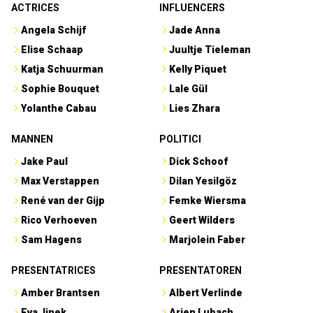
ACTRICES
INFLUENCERS
Angela Schijf
Jade Anna
Elise Schaap
Juultje Tieleman
Katja Schuurman
Kelly Piquet
Sophie Bouquet
Lale Gül
Yolanthe Cabau
Lies Zhara
MANNEN
POLITICI
Jake Paul
Dick Schoof
Max Verstappen
Dilan Yesilgöz
René van der Gijp
Femke Wiersma
Rico Verhoeven
Geert Wilders
Sam Hagens
Marjolein Faber
PRESENTATRICES
PRESENTATOREN
Amber Brantsen
Albert Verlinde
Eva Jinek
Arjen Lubach