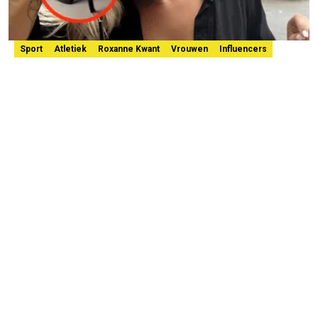
Sport
Atletiek
Roxanne Kwant
Vrouwen
Influencers