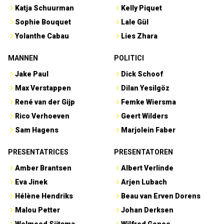
Katja Schuurman
Kelly Piquet
Sophie Bouquet
Lale Gül
Yolanthe Cabau
Lies Zhara
MANNEN
POLITICI
Jake Paul
Dick Schoof
Max Verstappen
Dilan Yesilgöz
René van der Gijp
Femke Wiersma
Rico Verhoeven
Geert Wilders
Sam Hagens
Marjolein Faber
PRESENTATRICES
PRESENTATOREN
Amber Brantsen
Albert Verlinde
Eva Jinek
Arjen Lubach
Hélène Hendriks
Beau van Erven Dorens
Malou Petter
Johan Derksen