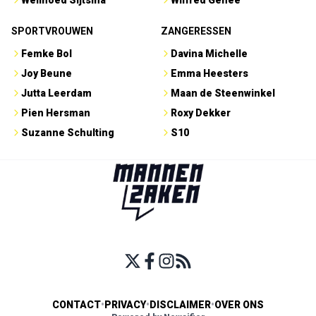
Welmoed Sijtsma
Wilfred Genee
SPORTVROUWEN
ZANGERESSEN
Femke Bol
Davina Michelle
Joy Beune
Emma Heesters
Jutta Leerdam
Maan de Steenwinkel
Pien Hersman
Roxy Dekker
Suzanne Schulting
S10
CONTACT
•
PRIVACY
•
DISCLAIMER
•
OVER ONS