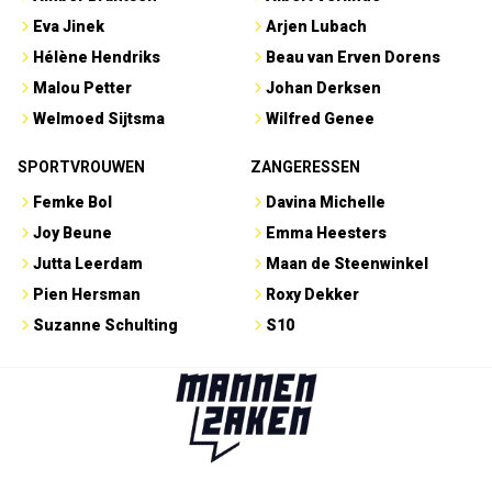
Eva Jinek
Arjen Lubach
Hélène Hendriks
Beau van Erven Dorens
Malou Petter
Johan Derksen
Welmoed Sijtsma
Wilfred Genee
SPORTVROUWEN
ZANGERESSEN
Femke Bol
Davina Michelle
Joy Beune
Emma Heesters
Jutta Leerdam
Maan de Steenwinkel
Pien Hersman
Roxy Dekker
Suzanne Schulting
S10