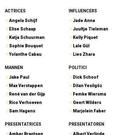
ACTRICES
INFLUENCERS
Angela Schijf
Jade Anna
Elise Schaap
Juultje Tieleman
Katja Schuurman
Kelly Piquet
Sophie Bouquet
Lale Gül
Yolanthe Cabau
Lies Zhara
MANNEN
POLITICI
Jake Paul
Dick Schoof
Max Verstappen
Dilan Yesilgöz
René van der Gijp
Femke Wiersma
Rico Verhoeven
Geert Wilders
Sam Hagens
Marjolein Faber
PRESENTATRICES
PRESENTATOREN
Amber Brantsen
Albert Verlinde