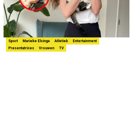
Sport
Marieke Elsinga
Atletiek
Entertainment
Presentatrices
Vrouwen
TV