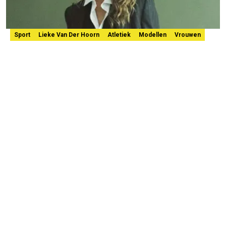
Sport
Lieke Van Der Hoorn
Atletiek
Modellen
Vrouwen