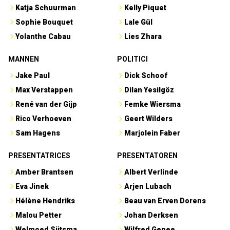
Katja Schuurman
Kelly Piquet
Sophie Bouquet
Lale Gül
Yolanthe Cabau
Lies Zhara
MANNEN
POLITICI
Jake Paul
Dick Schoof
Max Verstappen
Dilan Yesilgöz
René van der Gijp
Femke Wiersma
Rico Verhoeven
Geert Wilders
Sam Hagens
Marjolein Faber
PRESENTATRICES
PRESENTATOREN
Amber Brantsen
Albert Verlinde
Eva Jinek
Arjen Lubach
Hélène Hendriks
Beau van Erven Dorens
Malou Petter
Johan Derksen
Welmoed Sijtsma
Wilfred Genee