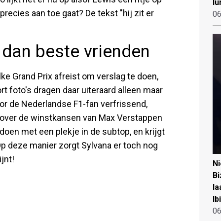
lu
recies aan toe gaat? De tekst "hij zit er
06
 dan beste vrienden
ke Grand Prix afreist om verslag te doen,
oort foto's dragen daar uiteraard alleen maar
oor de Nederlandse F1-fan verfrissend,
nd over de winstkansen van Max Verstappen
oen met een plekje in de subtop, en krijgt
Op deze manier zorgt Sylvana er toch nog
jnt!
N
Bi
la
Ib
06