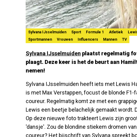
Sylvana IJsselmuiden
Sport
Formule 1
Atletiek
Lewi
Sportmannen
Vrouwen
Influencers
Mannen
TV
Sylvana IJsselmuiden
plaatst regelmatig fo
plaagt. Deze keer is het de beurt aan Hamil
nemen!
Sylvana IJsselmuiden heeft iets met Lewis Ham
is met Max Verstappen, focust de blonde F1-f
coureur. Regelmatig komt ze met een grappig
Lewis een beetje belachelijk gemaakt wordt. D
Op deze nieuwe foto trakteert Lewis zijn groo
'dansje'. Zou de blondine stiekem dromen van
coureur? Het bijschrift van Sylvana spreekt bo