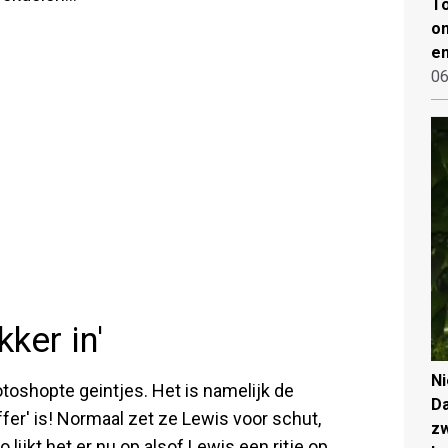
To
on
en
06
kker in'
N
otoshopte geintjes. Het is namelijk de
Da
ffer' is! Normaal zet ze Lewis voor schut,
zw
 lijkt het er nu op alsof Lewis een ritje op