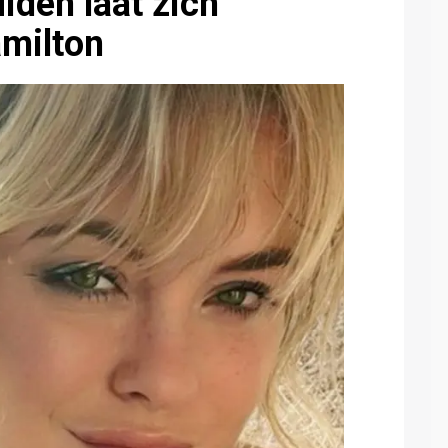
iden laat zich
amilton