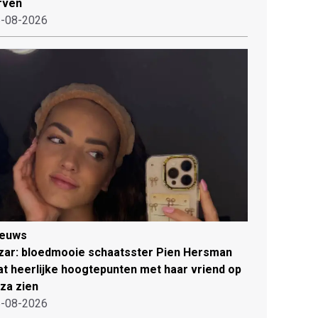
rven
-08-2026
ieuws
zar: bloedmooie schaatsster Pien Hersman
at heerlijke hoogtepunten met haar vriend op
iza zien
-08-2026