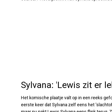
Sylvana: 'Lewis zit er le
Het komische plaatje valt op in een reeks gef
eerste keer dat Sylvana zelf eens het 'slachto
maar nu pakt Lewis Sylvana eens flink terug. Zo