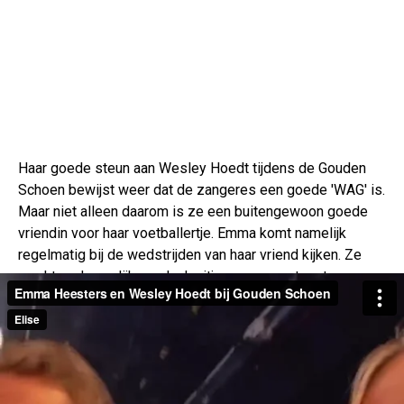
Haar goede steun aan Wesley Hoedt tijdens de Gouden
Schoen bewijst weer dat de zangeres een goede 'WAG' is.
Maar niet alleen daarom is ze een buitengewoon goede
vriendin voor haar voetballertje. Emma komt namelijk
regelmatig bij de wedstrijden van haar vriend kijken. Ze
maakt er dan gelijk een leuk uitje van, en gaat met
vriendinnen langs de kant zitten. Dat doet Emma maar
knap, want met haar drukke schema is het moeilijk om een
gaatje te vinden. De zangeres moet natuurlijk overal en
nergens zijn om op te treden of om aan te schuiven bij een
talkshow. Toch lukt het haar om vaak bij Wesley zijn