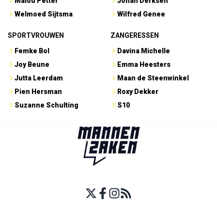
Malou Petter
Johan Derksen
Welmoed Sijtsma
Wilfred Genee
SPORTVROUWEN
ZANGERESSEN
Femke Bol
Davina Michelle
Joy Beune
Emma Heesters
Jutta Leerdam
Maan de Steenwinkel
Pien Hersman
Roxy Dekker
Suzanne Schulting
S10