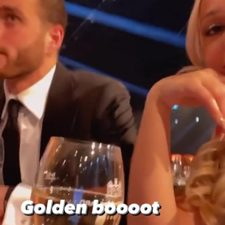
wedstrijden te kijken, waarbij ze hem aanmoedigt als een
gek. Daarom was Emma Heesters de beste voetbalvrouw
bij de uitreiking van de
Gouden Schoen
!
Lees ook: Foto:
Emma Heesters viert verjaardag op
avond vol illegale praktijken
Heeft Emma Heesters
een plannetje gesmeed
voor België?
is Emma bezig met een tactisch plannetje? Nu de
zangeres zo veel in België is, kunnen onze zuiderburen
echt niet om de zangeres heen. Ze mag nu misschien wel
als 'vriendin van' gezien worden, maar misschien lukt het
haar ook wel om daar door te breken met haar
muziek
.
Met die glitterjurk die ze aanheeft valt ze hoe dan ook op