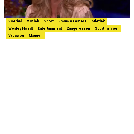
Voetbal
Muziek
Sport
Emma Heesters
Atletiek
Wesley Hoedt
Entertainment
Zangeressen
Sportmannen
Vrouwen
Mannen