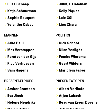
Elise Schaap
Juultje Tieleman
Katja Schuurman
Kelly Piquet
Sophie Bouquet
Lale Gül
Yolanthe Cabau
Lies Zhara
MANNEN
POLITICI
Jake Paul
Dick Schoof
Max Verstappen
Dilan Yesilgöz
René van der Gijp
Femke Wiersma
Rico Verhoeven
Geert Wilders
Sam Hagens
Marjolein Faber
PRESENTATRICES
PRESENTATOREN
Amber Brantsen
Albert Verlinde
Eva Jinek
Arjen Lubach
Hélène Hendriks
Beau van Erven Dorens